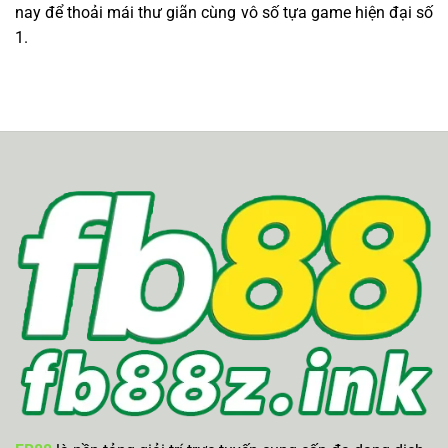
nay để thoải mái thư giãn cùng vô số tựa game hiện đại số
1.