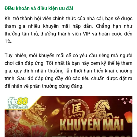
Điều khoản và điều kiện ưu đãi
Khi trở thành hội viên chính thức của nhà cái, bạn sẽ được
tham gia nhiều khuyến mãi hấp dẫn. Chẳng hạn như
thưởng tân thủ, thưởng thành viên VIP và hoàn cược đến
1%.
Tuy nhiên, mỗi khuyến mãi sẽ có yêu cầu riêng mà người
chơi cần đáp ứng. Tốt nhất là bạn hãy xem kỹ thể lệ tham
gia, quy định nhận thưởng lẫn thời hạn triển khai chương
trình. Sau đó đáp ứng đầy đủ các tiêu chuẩn được đặt ra
để nhận về phần thưởng xứng đáng.