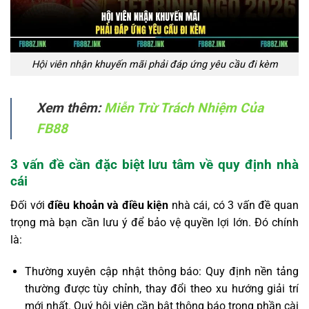
Hội viên nhận khuyến mãi phải đáp ứng yêu cầu đi kèm
Xem thêm:
Miễn Trừ Trách Nhiệm Của
FB88
3 vấn đề cần đặc biệt lưu tâm về quy định nhà
cái
Đối với
điều khoản và điều kiện
nhà cái, có 3 vấn đề quan
trọng mà bạn cần lưu ý để bảo vệ quyền lợi lớn. Đó chính
là:
Thường xuyên cập nhật thông báo: Quy định nền tảng
thường được tùy chỉnh, thay đổi theo xu hướng giải trí
mới nhất. Quý hội viên cần bật thông báo trong phần cài