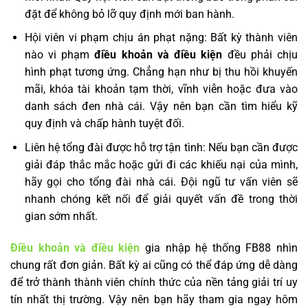
đặt để không bỏ lỡ quy định mới ban hành.
Hội viên vi phạm chịu án phạt nặng: Bất kỳ thành viên
nào vi phạm
điều khoản và điều kiện
đều phải chịu
hình phạt tương ứng. Chẳng hạn như bị thu hồi khuyến
mãi, khóa tài khoản tạm thời, vĩnh viễn hoặc đưa vào
danh sách đen nhà cái. Vậy nên bạn cần tìm hiểu kỹ
quy định và chấp hành tuyệt đối.
Liên hệ tổng đài được hỗ trợ tận tình: Nếu bạn cần được
giải đáp thắc mắc hoặc gửi đi các khiếu nại của mình,
hãy gọi cho tổng đài nhà cái. Đội ngũ tư vấn viên sẽ
nhanh chóng kết nối để giải quyết vấn đề trong thời
gian sớm nhất.
Điều khoản và điều kiện
gia nhập hệ thống FB88 nhìn
chung rất đơn giản. Bất kỳ ai cũng có thể đáp ứng dễ dàng
để trở thành thành viên chính thức của nền tảng giải trí uy
tín nhất thị trường. Vậy nên bạn hãy tham gia ngay hôm