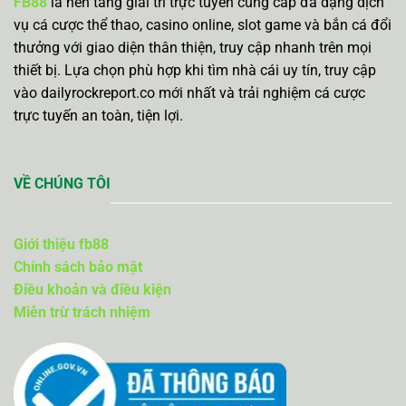
FB88
là nền tảng giải trí trực tuyến cung cấp đa dạng dịch
vụ cá cược thể thao, casino online, slot game và bắn cá đổi
thưởng với giao diện thân thiện, truy cập nhanh trên mọi
thiết bị. Lựa chọn phù hợp khi tìm nhà cái uy tín, truy cập
vào dailyrockreport.co mới nhất và trải nghiệm cá cược
trực tuyến an toàn, tiện lợi.
VỀ CHÚNG TÔI
Giới thiệu fb88
Chính sách bảo mật
Điều khoản và điều kiện
Miễn trừ trách nhiệm