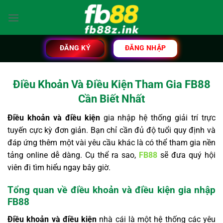
Bỏ
qua
nội
dung
ĐĂNG KÝ
ĐĂNG NHẬP
Điều Khoản Và Điều Kiện Tham Gia FB88
Cần Biết Nhất
Điều khoản và điều kiện
gia nhập hệ thống giải trí trực
tuyến cực kỳ đơn giản. Bạn chỉ cần đủ độ tuổi quy định và
đáp ứng thêm một vài yêu cầu khác là có thể tham gia nền
tảng online dễ dàng. Cụ thể ra sao,
FB88
sẽ đưa quý hội
viên đi tìm hiểu ngay bây giờ.
Tổng quan về điều khoản và điều kiện gia nhập
FB88
Điều khoản và điều kiện
nhà cái là một hệ thống các yêu