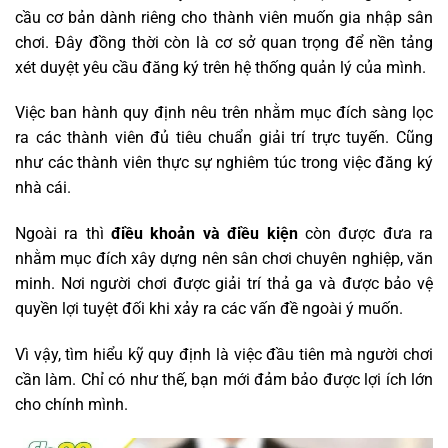
cầu cơ bản dành riêng cho thành viên muốn gia nhập sân
chơi. Đây đồng thời còn là cơ sở quan trọng để nền tảng
xét duyệt yêu cầu đăng ký trên hệ thống quản lý của mình.
Việc ban hành quy định nêu trên nhằm mục đích sàng lọc
ra các thành viên đủ tiêu chuẩn giải trí trực tuyến. Cũng
như các thành viên thực sự nghiêm túc trong việc đăng ký
nhà cái.
Ngoài ra thì
điều khoản và điều kiện
còn được đưa ra
nhằm mục đích xây dựng nên sân chơi chuyên nghiệp, văn
minh. Nơi người chơi được giải trí thả ga và được bảo vệ
quyền lợi tuyệt đối khi xảy ra các vấn đề ngoài ý muốn.
Vì vậy, tìm hiểu kỹ quy định là việc đầu tiên mà người chơi
cần làm. Chỉ có như thế, bạn mới đảm bảo được lợi ích lớn
cho chính mình.