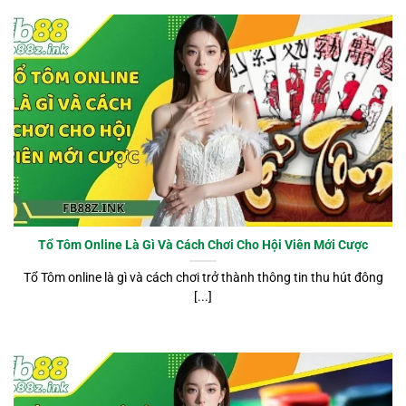
Tổ Tôm Online Là Gì Và Cách Chơi Cho Hội Viên Mới Cược
Tổ Tôm online là gì và cách chơi trở thành thông tin thu hút đông
[...]