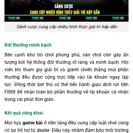
Sảnh cược cung cấp nhiều hình thức giải trí hấp dẫn
Đổi thưởng minh bạch
Bên cạnh kho trò chơi phong phú, sân chơi còn gây ấn
tượng bởi hệ thống đổi thưởng rõ ràng và minh bạch. Hội
viên khi tham gia giải trí và giành chiến thắng mọi phần
thưởng đều được cộng trực tiếp vào tài khoản ngay lập
tức. Đồng thời bet thủ có thể tiến hành giao dịch rút tiền
FB88 để nhận toàn bộ phần thưởng về tài khoản cá nhân
trong vài phút đơn giản.
Kết quả công khai
Mọi tựa
game bài
ở nền tảng đều cung cấp luật chơi cùng
có sự hỗ trợ từ dealer. Điều này nhằm đảm bảo môi trường