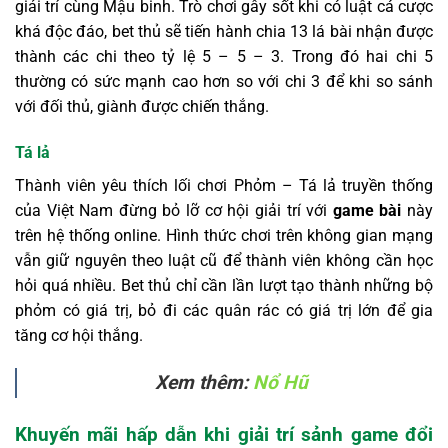
giải trí cùng Mậu binh. Trò chơi gây sốt khi có luật cá cược
khá độc đáo, bet thủ sẽ tiến hành chia 13 lá bài nhận được
thành các chi theo tỷ lệ 5 – 5 – 3. Trong đó hai chi 5
thường có sức mạnh cao hơn so với chi 3 để khi so sánh
với đối thủ, giành được chiến thắng.
Tá lả
Thành viên yêu thích lối chơi Phỏm – Tá lả truyền thống
của Việt Nam đừng bỏ lỡ cơ hội giải trí với
game bài
này
trên hệ thống online. Hình thức chơi trên không gian mạng
vẫn giữ nguyên theo luật cũ để thành viên không cần học
hỏi quá nhiều. Bet thủ chỉ cần lần lượt tạo thành những bộ
phỏm có giá trị, bỏ đi các quân rác có giá trị lớn để gia
tăng cơ hội thắng.
Xem thêm:
Nổ Hũ
Khuyến mãi hấp dẫn khi giải trí sảnh game đổi