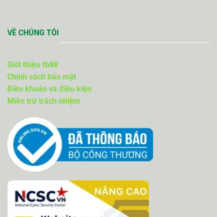
VỀ CHÚNG TÔI
Giới thiệu fb88
Chính sách bảo mật
Điều khoản và điều kiện
Miễn trừ trách nhiệm