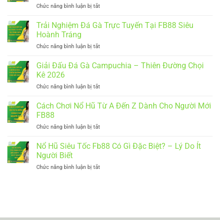
Chức năng bình luận bị tắt
ở
Gà
Khét
Trải Nghiệm Đá Gà Trực Tuyến Tại FB88 Siêu
Có
Hoành Tráng
Đá
Chức năng bình luận bị tắt
ở
Hay
Trải
Không?
Nghiệm
Giải Đấu Đá Gà Campuchia – Thiên Đường Chọi
Giải
Đá
Đáp
Kê 2026
Gà
Chuẩn
Chức năng bình luận bị tắt
ở
Trực
Xác
Giải
Tuyến
Từ
Đấu
Cách Chơi Nổ Hũ Từ A Đến Z Dành Cho Người Mới
Tại
FB88
Đá
FB88
FB88
Gà
Siêu
Chức năng bình luận bị tắt
ở
Campuchia
Hoành
Cách
–
Tráng
Chơi
Nổ Hũ Siêu Tốc Fb88 Có Gì Đặc Biệt? – Lý Do Ít
Thiên
Nổ
Đường
Người Biết
Hũ
Chọi
Chức năng bình luận bị tắt
ở
Từ
Kê
Nổ
A
2026
Hũ
Đến
Siêu
Z
Tốc
Dành
Fb88
Cho
Có
Người