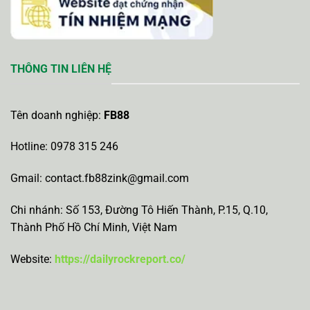
THÔNG TIN LIÊN HỆ
Tên doanh nghiệp:
FB88
Hotline: 0978 315 246
Gmail:
contact.fb88zink@gmail.com
Chi nhánh: Số 153, Đường Tô Hiến Thành, P.15, Q.10,
Thành Phố Hồ Chí Minh, Việt Nam
Website:
https://dailyrockreport.co/