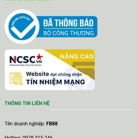
THÔNG TIN LIÊN HỆ
Tên doanh nghiệp:
FB88
Hotline: 0978 315 246