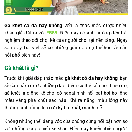
Gà khét có đá hay không
vốn là thắc mắc được nhiều
khán giả đặt ra với
FB88
. Điều này có ảnh hưởng đến trải
nghiệm theo dõi chọi kê của người chơi tại nền tảng. Ngay
sau đây, bài viết sẽ có những giải đáp cụ thể hơn về câu
hỏi phổ biến này!
Gà khét là gì?
Trước khi giải đáp thắc mắc
gà khét có đá hay không
, bạn
sẽ cần nắm được những đặc điểm cụ thể của nó. Theo đó,
gà khét là giống kê chọi có ngoại hình nổi bật bởi bộ lông
màu vàng pha chút sắc nâu. Khi ra nắng, màu lông này
thường ánh đồng lên cực kỳ bắt mắt, mạnh mẽ.
Không những thế, dáng vóc của chúng cũng nổi bật hơn so
với những dòng chiến kê khác. Điều này khiến nhiều người