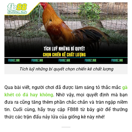
Tích luỹ những bí quyết chọn chiến kê chất lượng
Qua bài viết, người chơi đã được làm sáng tỏ thắc mắc
gà
khét có đá hay không
. Nhờ vậy, mọi quyết định mà bạn
đưa ra cũng tăng thêm phần chắc chắn và tràn ngập niềm
tin. Cuối cùng, hãy truy cập FB88 từ bây giờ để thưởng
thức các trận đấu nảy lửa của giống kê này nhé!