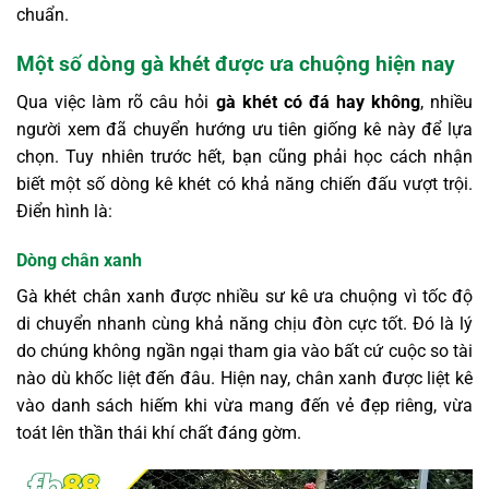
chuẩn.
Một số dòng gà khét được ưa chuộng hiện nay
Qua việc làm rõ câu hỏi
gà khét có đá hay không
, nhiều
người xem đã chuyển hướng ưu tiên giống kê này để lựa
chọn. Tuy nhiên trước hết, bạn cũng phải học cách nhận
biết một số dòng kê khét có khả năng chiến đấu vượt trội.
Điển hình là:
Dòng chân xanh
Gà khét chân xanh được nhiều sư kê ưa chuộng vì tốc độ
di chuyển nhanh cùng khả năng chịu đòn cực tốt. Đó là lý
do chúng không ngần ngại tham gia vào bất cứ cuộc so tài
nào dù khốc liệt đến đâu. Hiện nay, chân xanh được liệt kê
vào danh sách hiếm khi vừa mang đến vẻ đẹp riêng, vừa
toát lên thần thái khí chất đáng gờm.