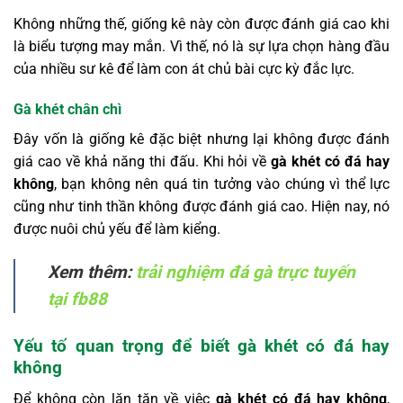
Không những thế, giống kê này còn được đánh giá cao khi
là biểu tượng may mắn. Vì thế, nó là sự lựa chọn hàng đầu
của nhiều sư kê để làm con át chủ bài cực kỳ đắc lực.
Gà khét chân chì
Đây vốn là giống kê đặc biệt nhưng lại không được đánh
giá cao về khả năng thi đấu. Khi hỏi về
gà khét có đá hay
không
, bạn không nên quá tin tưởng vào chúng vì thể lực
cũng như tinh thần không được đánh giá cao. Hiện nay, nó
được nuôi chủ yếu để làm kiểng.
Xem thêm:
trải nghiệm đá gà trực tuyến
tại fb88
Yếu tố quan trọng để biết gà khét có đá hay
không
Để không còn lăn tăn về việc
gà khét có đá hay không
,