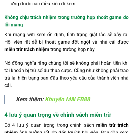
ứng được các điều kiện đi kèm.
Không chịu trách nhiệm trong trường hợp thoát game do
lỗi mạng
Khi mạng wifi kém ổn định, tình trạng giật lắc sẽ xảy ra.
Hội viên rất dễ bị thoát game đột ngột và nhà cái được
miễn trừ trách nhiệm
trong trường hợp này.
Nó đồng nghĩa rằng chúng tôi sẽ không phải hoàn tiền khi
tài khoản bị trừ số dư thua cược. Cũng như không phải trao
trả lại hiện trạng ban đầu theo yêu cầu của thành viên nhà
cái.
Xem thêm:
Khuyến Mãi FB88
4 lưu ý quan trọng về chính sách miễn trừ
Có 4 lưu ý quan trọng trong chính sách
miễn trừ trách
nhiệm
ảnh hưởng rất lớn đến lợi ích hội viên. Bạn cần xem