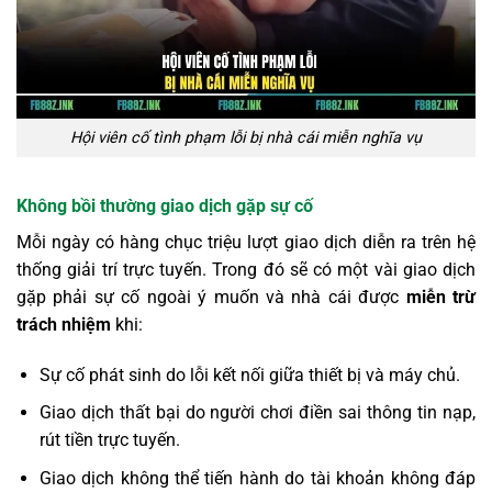
Hội viên cố tình phạm lỗi bị nhà cái miễn nghĩa vụ
Không bồi thường giao dịch gặp sự cố
Mỗi ngày có hàng chục triệu lượt giao dịch diễn ra trên hệ
thống giải trí trực tuyến. Trong đó sẽ có một vài giao dịch
gặp phải sự cố ngoài ý muốn và nhà cái được
miễn trừ
trách nhiệm
khi:
Sự cố phát sinh do lỗi kết nối giữa thiết bị và máy chủ.
Giao dịch thất bại do người chơi điền sai thông tin nạp,
rút tiền trực tuyến.
Giao dịch không thể tiến hành do tài khoản không đáp