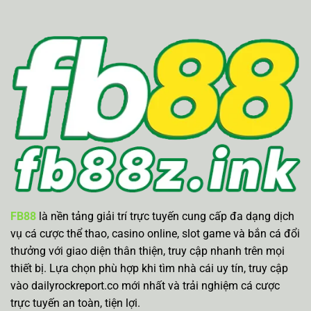
FB88
là nền tảng giải trí trực tuyến cung cấp đa dạng dịch
vụ cá cược thể thao, casino online, slot game và bắn cá đổi
thưởng với giao diện thân thiện, truy cập nhanh trên mọi
thiết bị. Lựa chọn phù hợp khi tìm nhà cái uy tín, truy cập
vào dailyrockreport.co mới nhất và trải nghiệm cá cược
trực tuyến an toàn, tiện lợi.