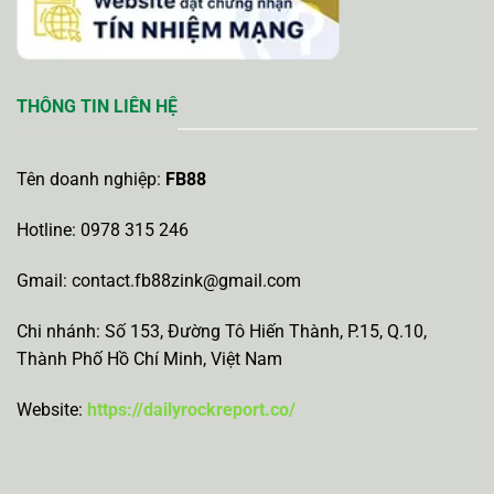
THÔNG TIN LIÊN HỆ
Tên doanh nghiệp:
FB88
Hotline: 0978 315 246
Gmail:
contact.fb88zink@gmail.com
Chi nhánh: Số 153, Đường Tô Hiến Thành, P.15, Q.10,
Thành Phố Hồ Chí Minh, Việt Nam
Website:
https://dailyrockreport.co/