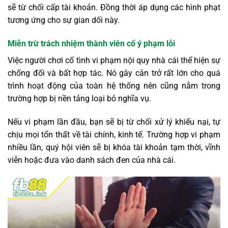
sẽ từ chối cấp tài khoản. Đồng thời áp dụng các hình phạt
tương ứng cho sự gian dối này.
Miễn trừ trách nhiệm thành viên cố ý phạm lỗi
Việc người chơi cố tình vi phạm nội quy nhà cái thể hiện sự
chống đối và bất hợp tác. Nó gây cản trở rất lớn cho quá
trình hoạt động của toàn hệ thống nên cũng nằm trong
trường hợp bị nền tảng loại bỏ nghĩa vụ.
Nếu vi phạm lần đầu, bạn sẽ bị từ chối xử lý khiếu nại, tự
chịu mọi tổn thất về tài chính, kinh tế. Trường hợp vi phạm
nhiều lần, quý hội viên sẽ bị khóa tài khoản tạm thời, vĩnh
viễn hoặc đưa vào danh sách đen của nhà cái.