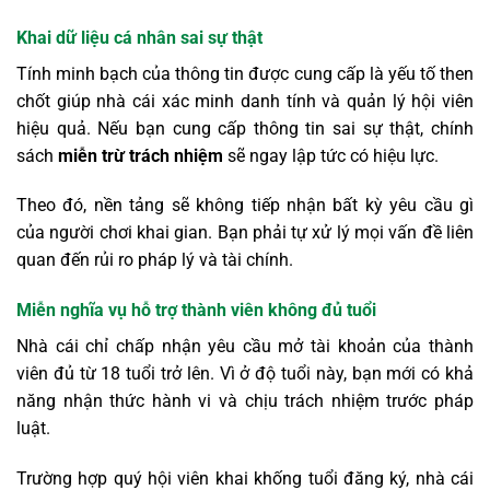
Khai dữ liệu cá nhân sai sự thật
Tính minh bạch của thông tin được cung cấp là yếu tố then
chốt giúp nhà cái xác minh danh tính và quản lý hội viên
hiệu quả. Nếu bạn cung cấp thông tin sai sự thật, chính
sách
miễn trừ trách nhiệm
sẽ ngay lập tức có hiệu lực.
Theo đó, nền tảng sẽ không tiếp nhận bất kỳ yêu cầu gì
của người chơi khai gian. Bạn phải tự xử lý mọi vấn đề liên
quan đến rủi ro pháp lý và tài chính.
Miễn nghĩa vụ hỗ trợ thành viên không đủ tuổi
Nhà cái chỉ chấp nhận yêu cầu mở tài khoản của thành
viên đủ từ 18 tuổi trở lên. Vì ở độ tuổi này, bạn mới có khả
năng nhận thức hành vi và chịu trách nhiệm trước pháp
luật.
Trường hợp quý hội viên khai khống tuổi đăng ký, nhà cái