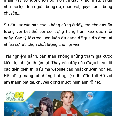
mạnh tay với lượng lớn bộ môn thi đấu khác nhau. Ví dụ
như bơi lội, đua ngựa, bóng đá, quần vợt, quyền anh, bóng
chuyền,…
Sự đầu tư của sân chơi không dừng ở đấy, mà còn gây ấn
tượng với bet thủ bởi số lượng hàng trăm kèo đấu mỗi
ngày. Các tỷ lệ cược luôn luôn đa dạng để qua đó đem lại
nhiều sự lựa chọn chất lượng cho hội viên.
Trải nghiệm sảnh, bản thân không những tham gia cược
kiếm lợi nhuận thuận lợi. Thay vào đấy còn được theo dõi
các diễn biến thi đấu mà website cập nhật chuyên nghiệp.
Hệ thống mang lại những trải nghiệm thi đấu full HD với
âm thanh bắt tai, chuyển động mượt, hình ảnh rõ nét.