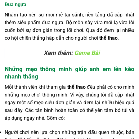
Đua ngựa
Nhằm tạo nên sự mới mẻ tại sảnh, nền tảng đã cập nhật
thêm siêu phẩm đua ngựa. Bộ môn này vừa mới lạ vừa lôi
cuốn bởi sự đơn giản trong lối chơi. Qua đó đem lại nhiều
cơ hội chiến thắng hấp dẫn cho người chơi
thể thao
.
Xem thêm:
Game Bài
Những mẹo thông minh giúp anh em lên kèo
nhanh thắng
Mỗi thành viên khi tham gia
thể thao
đều phải có cho mình
những mẹo chơi thông minh. Vì vậy, chúng tôi đã cập nhật
ngay một số mẹo siêu đơn giản và đem lại nhiều hiệu quả
sau đây. Các tân binh hoàn toàn có thể yên tâm bỏ túi và
áp dụng ngay nhé. Gồm có:
Người chơi nên lựa chọn những trận đấu quen thuộc, bản