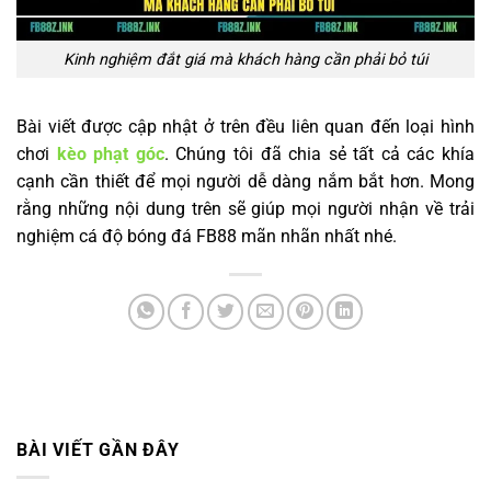
Kinh nghiệm đắt giá mà khách hàng cần phải bỏ túi
Bài viết được cập nhật ở trên đều liên quan đến loại hình
chơi
kèo phạt góc
. Chúng tôi đã chia sẻ tất cả các khía
cạnh cần thiết để mọi người dễ dàng nắm bắt hơn. Mong
rằng những nội dung trên sẽ giúp mọi người nhận về trải
nghiệm cá độ bóng đá FB88 mãn nhãn nhất nhé.
BÀI VIẾT GẦN ĐÂY