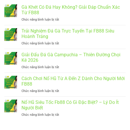
Gà Khét Có Đá Hay Không? Giải Đáp Chuẩn Xác
Từ FB88
Chức năng bình luận bị tắt
ở
Gà
Khét
Trải Nghiệm Đá Gà Trực Tuyến Tại FB88 Siêu
Có
Hoành Tráng
Đá
Chức năng bình luận bị tắt
ở
Hay
Trải
Không?
Nghiệm
Giải Đấu Đá Gà Campuchia – Thiên Đường Chọi
Giải
Đá
Đáp
Kê 2026
Gà
Chuẩn
Chức năng bình luận bị tắt
ở
Trực
Xác
Giải
Tuyến
Từ
Đấu
Cách Chơi Nổ Hũ Từ A Đến Z Dành Cho Người Mới
Tại
FB88
Đá
FB88
FB88
Gà
Siêu
Chức năng bình luận bị tắt
ở
Campuchia
Hoành
Cách
–
Tráng
Chơi
Nổ Hũ Siêu Tốc Fb88 Có Gì Đặc Biệt? – Lý Do Ít
Thiên
Nổ
Đường
Người Biết
Hũ
Chọi
Chức năng bình luận bị tắt
ở
Từ
Kê
Nổ
A
2026
Hũ
Đến
Siêu