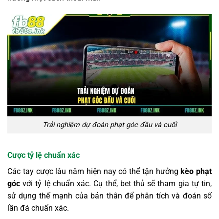
Trải nghiệm dự đoán phạt góc đầu và cuối
Cược tỷ lệ chuẩn xác
Các tay cược lâu năm hiện nay có thể tận hưởng
kèo phạt
góc
với tỷ lệ chuẩn xác. Cụ thể, bet thủ sẽ tham gia tự tin,
sử dụng thế mạnh của bản thân để phân tích và đoán số
lần đá chuẩn xác.