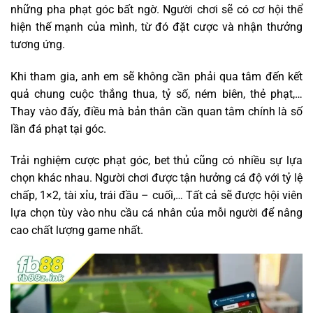
những pha phạt góc bất ngờ. Người chơi sẽ có cơ hội thể
hiện thế mạnh của mình, từ đó đặt cược và nhận thưởng
tương ứng.
Khi tham gia, anh em sẽ không cần phải qua tâm đến kết
quả chung cuộc thắng thua, tỷ số, ném biên, thẻ phạt,…
Thay vào đấy, điều mà bản thân cần quan tâm chính là số
lần đá phạt tại góc.
Trải nghiệm cược phạt góc, bet thủ cũng có nhiều sự lựa
chọn khác nhau. Người chơi được tận hưởng cá độ với tỷ lệ
chấp, 1×2, tài xỉu, trái đầu – cuối,… Tất cả sẽ được hội viên
lựa chọn tùy vào nhu cầu cá nhân của mỗi người để nâng
cao chất lượng game nhất.