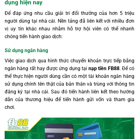
dụng hiện nay
Để đáp ứng nhu cầu giải trí đổi thưởng của hơn 5 triệu
người dùng tại nhà cái. Nền tảng đã liên kết với nhiều đơn
vị uy tín khác nhau nhằm hỗ trợ hội viên có thể nhanh
chóng tiến hành giao dịch:
Sử dụng ngân hàng
Việc giao dịch qua hình thức chuyển khoản trực tiếp bằng
ngân hàng rất hay được ứng dụng tại
nạp tiền FB88
. Để có
thể thực hiện người dùng cần có một tài khoản ngân hàng
sử dụng chính tên thật của bản thân và trùng với thông tin
đăng ký tại nhà cái. Sau đó tiến hành liên kết theo hướng
dẫn của thương hiệu để tiến hành gửi vốn và tham gia
chơi.