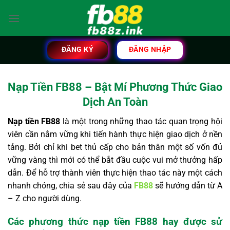
Bỏ
qua
nội
dung
ĐĂNG KÝ
ĐĂNG NHẬP
Nạp Tiền FB88 – Bật Mí Phương Thức Giao
Dịch An Toàn
Nạp tiền FB88
là một trong những thao tác quan trọng hội
viên cần nắm vững khi tiến hành thực hiện giao dịch ở nền
tảng. Bởi chỉ khi bet thủ cấp cho bản thân một số vốn đủ
vững vàng thì mới có thể bắt đầu cuộc vui mở thưởng hấp
dẫn. Để hỗ trợ thành viên thực hiện thao tác này một cách
nhanh chóng, chia sẻ sau đây của
FB88
sẽ hướng dẫn từ A
– Z cho người dùng.
Các phương thức nạp tiền FB88 hay được sử