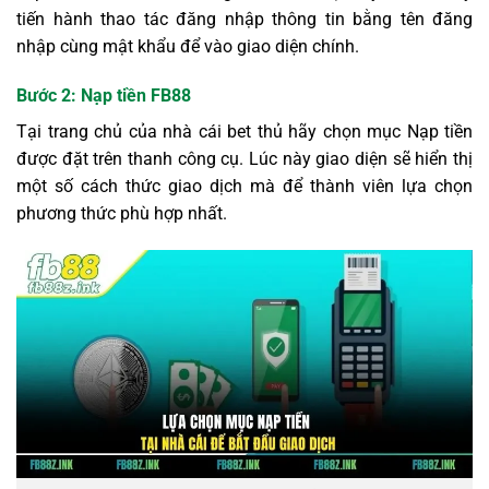
tiến hành thao tác đăng nhập thông tin bằng tên đăng
nhập cùng mật khẩu để vào giao diện chính.
Bước 2: Nạp tiền FB88
Tại trang chủ của nhà cái bet thủ hãy chọn mục Nạp tiền
được đặt trên thanh công cụ. Lúc này giao diện sẽ hiển thị
một số cách thức giao dịch mà để thành viên lựa chọn
phương thức phù hợp nhất.