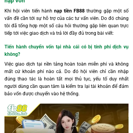
nạp vốn
Khi hội viên tiến hành
nạp tiền FB88
thường gặp một số
vấn đề cần tới sự hỗ trợ của các tư vấn viên. Do đó chúng
tôi đã tổng hợp một số câu hỏi thường gặp liên quan trực
tiếp tới việc giao dịch và trả lời đầy đủ trong bài viết:
Tiến hành chuyển vốn tại nhà cái có bị tính phí dịch vụ
không?
Việc giao dịch tại nền tảng hoàn toàn miễn phí và không
mất cứ khoản phí nào cả. Do đó hội viên chỉ cần nhập
đúng thao tác là hoàn tất mọi thủ tục, yếu tố duy nhất
người dùng cần quan tâm là kiểm tra lại tài khoản để đảm
bảo vốn được chuyển vào hệ thống.