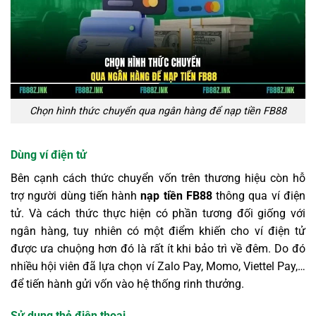
Chọn hình thức chuyển qua ngân hàng để nạp tiền FB88
Dùng ví điện tử
Bên cạnh cách thức chuyển vốn trên thương hiệu còn hỗ
trợ người dùng tiến hành
nạp tiền FB88
thông qua ví điện
tử. Và cách thức thực hiện có phần tương đối giống với
ngân hàng, tuy nhiên có một điểm khiến cho ví điện tử
được ưa chuộng hơn đó là rất ít khi bảo trì về đêm. Do đó
nhiều hội viên đã lựa chọn ví Zalo Pay, Momo, Viettel Pay,…
để tiến hành gửi vốn vào hệ thống rinh thưởng.
Sử dụng thẻ điện thoại