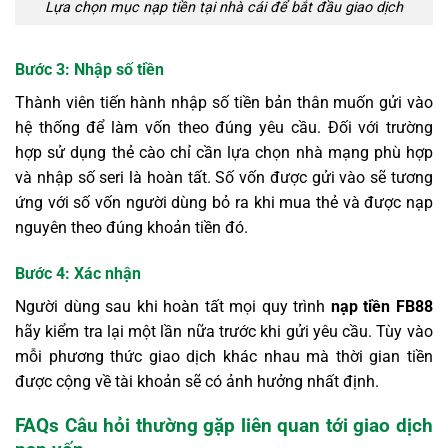
Lựa chọn mục nạp tiền tại nhà cái để bắt đầu giao dịch
Bước 3: Nhập số tiền
Thành viên tiến hành nhập số tiền bản thân muốn gửi vào
hệ thống để làm vốn theo đúng yêu cầu. Đối với trường
hợp sử dụng thẻ cào chỉ cần lựa chọn nhà mạng phù hợp
và nhập số seri là hoàn tất. Số vốn được gửi vào sẽ tương
ứng với số vốn người dùng bỏ ra khi mua thẻ và được nạp
nguyên theo đúng khoản tiền đó.
Bước 4: Xác nhận
Người dùng sau khi hoàn tất mọi quy trình
nạp tiền FB88
hãy kiểm tra lại một lần nữa trước khi gửi yêu cầu. Tùy vào
mỗi phương thức giao dịch khác nhau mà thời gian tiền
được cộng về tài khoản sẽ có ảnh hưởng nhất định.
FAQs Câu hỏi thường gặp liên quan tới giao dịch