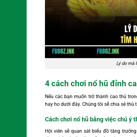
Lý do mà l
4 cách chơi nổ hũ đỉnh c
Nếu các bạn muốn trở thành cao thủ tro
hay ho dưới đây. Chúng tôi sẽ chia sẻ thủ
Cách chơi nổ hũ bằng việc chú ý t
Hội viên sẽ quan sát biểu đồ tăng trưởn