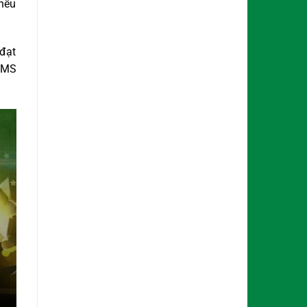
 nếu
 đạt
 SMS