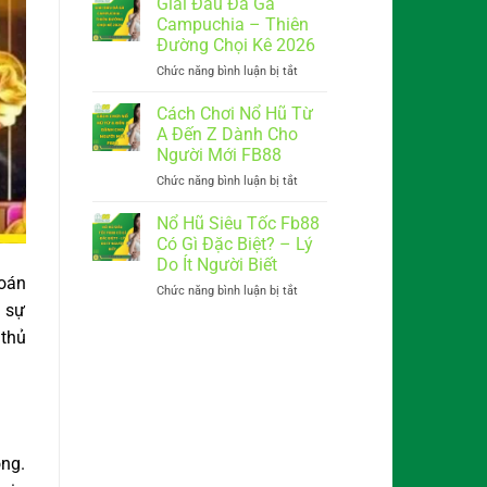
Giải Đấu Đá Gà
Đá
Chuẩn
Campuchia – Thiên
Gà
Xác
Đường Chọi Kê 2026
Trực
Từ
Chức năng bình luận bị tắt
ở
Tuyến
FB88
Giải
Tại
Đấu
FB88
Cách Chơi Nổ Hũ Từ
Đá
Siêu
A Đến Z Dành Cho
Gà
Hoành
Người Mới FB88
Campuchia
Tráng
Chức năng bình luận bị tắt
ở
–
Cách
Thiên
Chơi
Đường
Nổ Hũ Siêu Tốc Fb88
Nổ
Chọi
Có Gì Đặc Biệt? – Lý
Hũ
Kê
Do Ít Người Biết
Từ
2026
toán
Chức năng bình luận bị tắt
ở
A
 sự
Nổ
Đến
Hũ
Z
 thủ
Siêu
Dành
Tốc
Cho
Fb88
Người
Có
Mới
Gì
FB88
Đặc
Biệt?
ong.
–