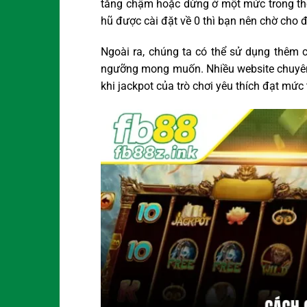
tăng chậm hoặc dừng ở một mức trong thời
hũ được cài đặt về 0 thì bạn nên chờ cho đ
Ngoài ra, chúng ta có thể sử dụng thêm c
ngưỡng mong muốn. Nhiều website chuyên
khi jackpot của trò chơi yêu thích đạt mức 