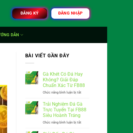
ĐĂNG KÝ
ĐĂNG NHẬP
ỚNG DẪN
BÀI VIẾT GẦN ĐÂY
Gà Khét Có Đá Hay
Không? Giải Đáp
Chuẩn Xác Từ FB88
Chức năng bình luận bị tắt
ở
Gà
Khét
Trải Nghiệm Đá Gà
Có
Trực Tuyến Tại FB88
Đá
Siêu Hoành Tráng
Hay
Chức năng bình luận bị tắt
ở
Không?
Trải
Giải
Nghiệm
Đáp