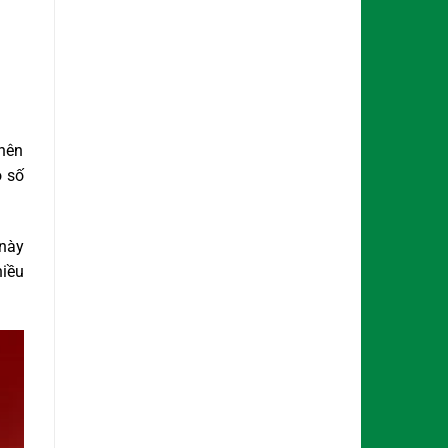
 nên
ó số
 này
hiều