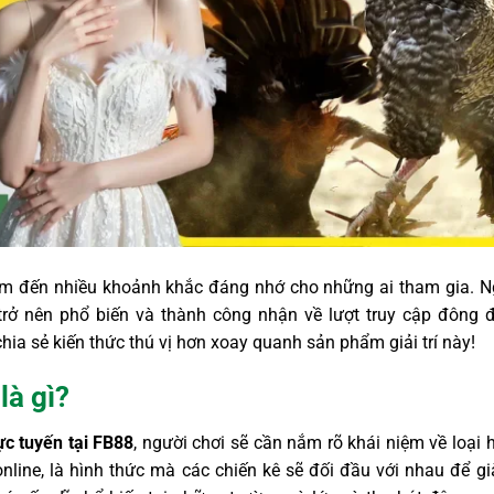
 đến nhiều khoảnh khắc đáng nhớ cho những ai tham gia. N
 trở nên phổ biến và thành công nhận về lượt truy cập đông 
hia sẻ kiến thức thú vị hơn xoay quanh sản phẩm giải trí này!
là gì?
ực tuyến tại FB88
, người chơi sẽ cần nắm rõ khái niệm về loại 
 online, là hình thức mà các chiến kê sẽ đối đầu với nhau để g