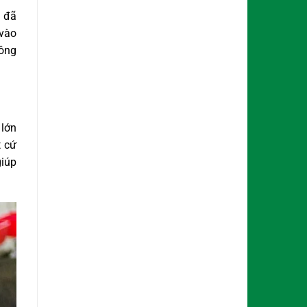
i đã
 vào
công
 lớn
t cứ
giúp