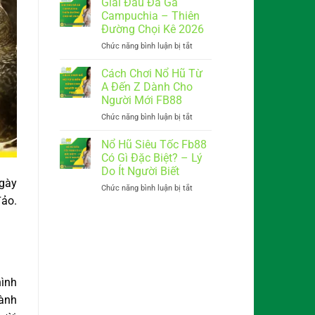
Giải Đấu Đá Gà
Đá
Chuẩn
Campuchia – Thiên
Gà
Xác
Đường Chọi Kê 2026
Trực
Từ
Chức năng bình luận bị tắt
ở
Tuyến
FB88
Giải
Tại
Đấu
FB88
Cách Chơi Nổ Hũ Từ
Đá
Siêu
A Đến Z Dành Cho
Gà
Hoành
Người Mới FB88
Campuchia
Tráng
Chức năng bình luận bị tắt
ở
–
Cách
Thiên
Chơi
Đường
Nổ Hũ Siêu Tốc Fb88
Nổ
Chọi
Có Gì Đặc Biệt? – Lý
Hũ
Kê
Do Ít Người Biết
Từ
2026
gày
Chức năng bình luận bị tắt
ở
A
đảo.
Nổ
Đến
Hũ
Z
Siêu
Dành
Tốc
Cho
Fb88
Người
Có
Mới
Gì
FB88
hình
Đặc
Biệt?
iành
–