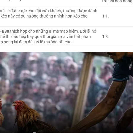
trả phí hoa hồng
 chơi sẽ đặt cược cho đội cửa khách, thường được đánh
ên kèo này có xu hướng thưởng nhỉnh hơn kèo cho
1:1.
 FB88
thích hợp cho những ai mê mạo hiểm. Bởi lẽ, nó
hể thi đấu tiếp hay quá thời gian mà vẫn bất phân
1:8.
ặp song lại đem đến tỷ lệ thưởng rất cao.