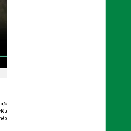
cược
 Nếu
phép