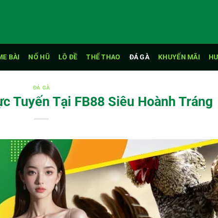
E BÀI
NỔ HŨ
LÔ ĐỀ
THỂ THAO
ĐÁ GÀ
KHUYẾN MÃI
HƯ
ĐÁ GÀ
ực Tuyến Tại FB88 Siêu Hoành Tráng