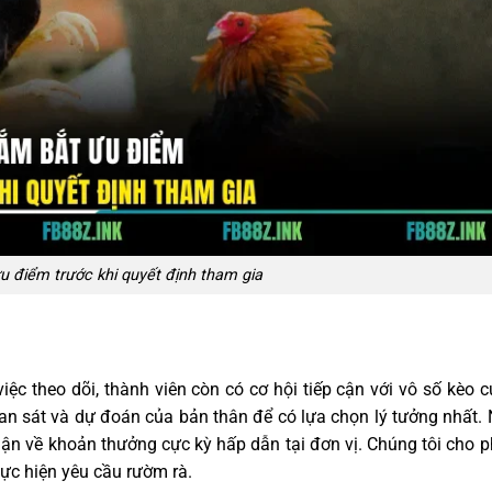
 điểm trước khi quyết định tham gia
iệc theo dõi, thành viên còn có cơ hội tiếp cận với vô số kèo 
uan sát và dự đoán của bản thân để có lựa chọn lý tưởng nhất.
ận về khoản thưởng cực kỳ hấp dẫn tại đơn vị. Chúng tôi cho 
hực hiện yêu cầu rườm rà.