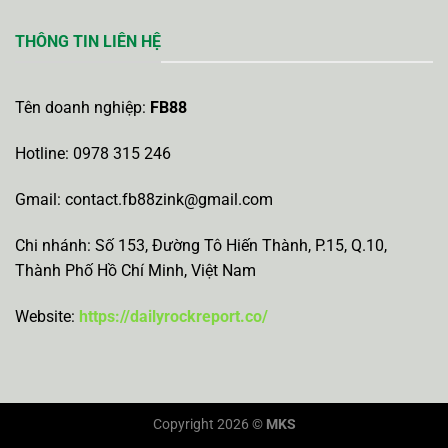
THÔNG TIN LIÊN HỆ
Tên doanh nghiệp:
FB88
Hotline: 0978 315 246
Gmail:
contact.fb88zink@gmail.com
Chi nhánh: Số 153, Đường Tô Hiến Thành, P.15, Q.10,
Thành Phố Hồ Chí Minh, Việt Nam
Website:
https://dailyrockreport.co/
Copyright 2026 ©
MKS