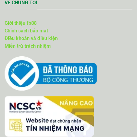
VỀ CHÚNG TÔI
Giới thiệu fb88
Chính sách bảo mật
Điều khoản và điều kiện
Miễn trừ trách nhiệm