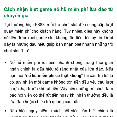
Cách nhận biết game nổ hũ miễn phí lừa đảo từ
chuyên gia
Tại thương hiệu FB88, mỗi trò chơi slot đều cung cấp lượt
quay miễn phí cho khách hàng. Tuy nhiên, điều này không
nói lên được mọi game slot không tốn tiền đều uy tín. Dưới
đây là những dấu hiệu giúp bạn nhận biết nhanh những trò
chơi slot “bịp”.
Nổ hũ miễn phí rút tiền nhanh chóng trong thời gian
ngắn chính là dấu hiệu rõ ràng nhất của lừa đảo. Nếu
bạn hỏi “
nổ hũ miễn phí có thật không
” thì câu trả lời là
có, tuy nhiên mỗi game không tốn tiền đều yêu cầu lượt
cược thật trước khi rút tiền. Vậy nên những trò chơi đảm
bảo hội viên có thể rút tiền ngay khi nhận thưởng đều là
lừa đảo hoặc chiêu trò quảng cáo bẩn.
Dấu hiệu nguy hiểm khách hội viên cần biết chính là