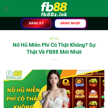
Bỏ
qua
nội
dung
ĐĂNG KÝ
ĐĂNG NHẬP
NỔ HŨ
Nổ Hũ Miễn Phí Có Thật Không? Sự
Thật Về FB88 Mới Nhất