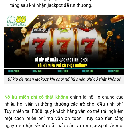
tảng sau khi nhận jackpot để rút thưởng.
Bí kíp dễ nhận jackpot khi chơi nổ hũ miễn phí có thật không?
Nổ hũ miễn phí có thật không
chính là nỗi lo chung của
nhiều hội viên vì thông thường các trò chơi đều tính phí.
Tuy nhiên tại FB88, quý khách hàng vẫn có thể trải nghiệm
một cách miễn phí mà vẫn an toàn. Truy cập nền tảng
ngay để nhận về ưu đãi hấp dẫn và rinh jackpot về một