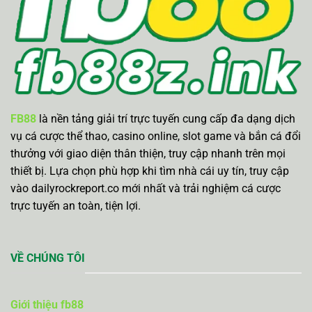
Biết
FB88
là nền tảng giải trí trực tuyến cung cấp đa dạng dịch
vụ cá cược thể thao, casino online, slot game và bắn cá đổi
thưởng với giao diện thân thiện, truy cập nhanh trên mọi
thiết bị. Lựa chọn phù hợp khi tìm nhà cái uy tín, truy cập
vào dailyrockreport.co mới nhất và trải nghiệm cá cược
trực tuyến an toàn, tiện lợi.
VỀ CHÚNG TÔI
Giới thiệu fb88