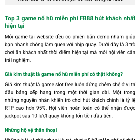
Top 3 game nổ hũ miễn phí FB88 hút khách nhất
hiện tại
Mỗi game tại website đều có phiên bản demo nhằm giúp
bạn nhanh chóng làm quen với nhịp quay. Dưới đây là 3 trò
chơi ăn khách nhất thời điểm hiện tại mà mỗi hội viên cần
trải nghiệm.
Giả kim thuật là game nổ hũ miễn phí có thật không?
Giả kim thuật là game slot free luôn đứng chễm chệ ở vị trí
đầu bảng xếp hạng trong một thời gian dài. Một trong
những nguyên nhân khiến trò chơi hút khách chính là tỷ lệ
RTP cao hơn 95%. Hội viên hoàn toàn có thể nhận được
jackpot sau 10 lượt quay không tốn tiền đầu tiên.
Những hộ vệ thần thoại