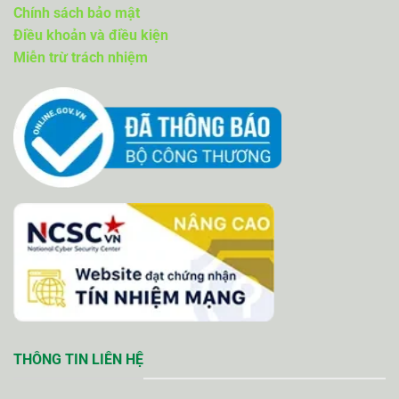
Chính sách bảo mật
Điều khoản và điều kiện
Miễn trừ trách nhiệm
THÔNG TIN LIÊN HỆ