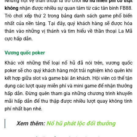
Những hội vệ thần thoại là trò chơi
nổ hũ miễn phí có thật
không
nhận được nhiều sự quan tâm từ các tân binh FB88.
Trò chơi xếp thứ 2 trong bảng danh sách game phổ biến
nhất của nền tảng. Tại đây, quý khách hàng sẽ được hóa
thân vào những vị thánh và tìm hiểu về thần thoại La Mã
cực hấp dẫn.
Vương quốc poker
Khác với những thể loại nổ hũ đã nói trên, vương quốc
poker sẽ cho quý khách hàng một trải nghiệm khó quên khi
kết hợp giữa slot và game bài ăn khách. Hội viên có thể tận
dụng các lượt quay miễn phí và mini game để nhận thưởng
hấp dẫn. Đừng quên tham gia những chương trình khuyến
mãi hấp dẫn để thu thập được nhiều lượt quay không tính
phí nhất bạn nhé.
Xem thêm:
Nổ hũ phát lộc đổi thưởng